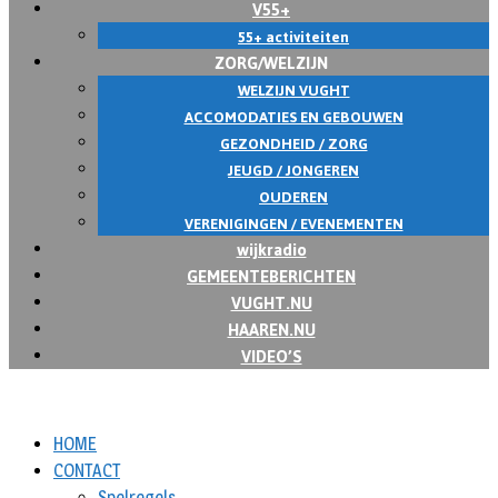
V55+
55+ activiteiten
ZORG/WELZIJN
WELZIJN VUGHT
ACCOMODATIES EN GEBOUWEN
GEZONDHEID / ZORG
JEUGD / JONGEREN
OUDEREN
VERENIGINGEN / EVENEMENTEN
wijkradio
GEMEENTEBERICHTEN
VUGHT.NU
HAAREN.NU
VIDEO’S
HOME
CONTACT
Spelregels