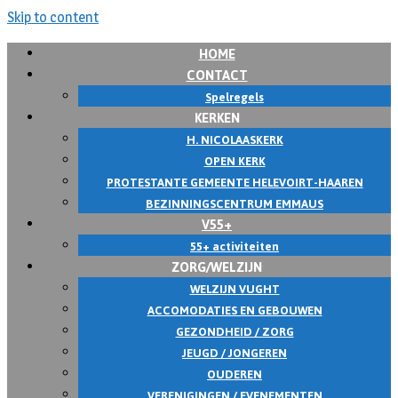
Skip to content
HOME
CONTACT
Spelregels
KERKEN
H. NICOLAASKERK
OPEN KERK
PROTESTANTE GEMEENTE HELEVOIRT-HAAREN
BEZINNINGSCENTRUM EMMAUS
V55+
55+ activiteiten
ZORG/WELZIJN
WELZIJN VUGHT
ACCOMODATIES EN GEBOUWEN
GEZONDHEID / ZORG
JEUGD / JONGEREN
OUDEREN
VERENIGINGEN / EVENEMENTEN