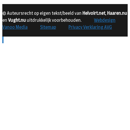
© Auteursrecht op eigen tekst/beeld van
Helvoirt.net
,
Haaren.nu
en
Vught.nu
uitdrukkelijk voorbehouden.
Webdesign
Vanoo Media
Sitemap
Privacy Verklaring AVG