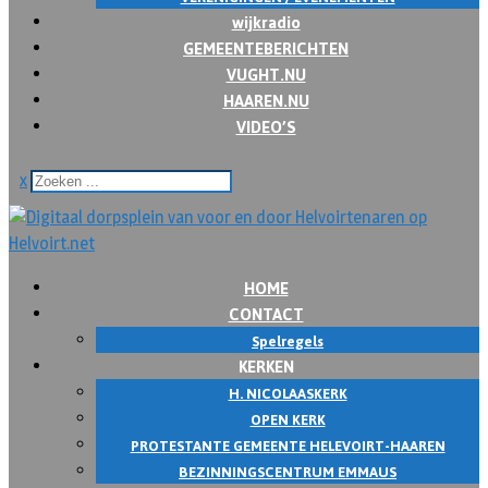
wijkradio
GEMEENTEBERICHTEN
VUGHT.NU
HAAREN.NU
VIDEO’S
x
HOME
CONTACT
Spelregels
KERKEN
H. NICOLAASKERK
OPEN KERK
PROTESTANTE GEMEENTE HELEVOIRT-HAAREN
BEZINNINGSCENTRUM EMMAUS