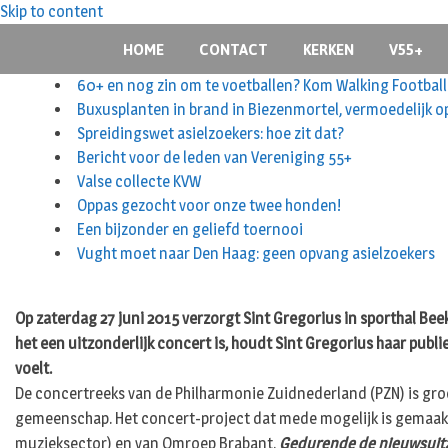
Skip to content
HOME
CONTACT
KERKEN
V55+
60+ en nog zin om te voetballen? Kom Walking Football
Buxusplanten in brand in Biezenmortel, vermoedelijk o
Spreidingswet asielzoekers: hoe zit dat?
Bericht voor de leden van Vereniging 55+
Valse collecte KVW
Oppas gezocht voor onze twee honden!
Een bijzonder en geliefd toernooi
Vught moet naar Den Haag: geen opvang asielzoekers
Op zaterdag 27 juni 2015 verzorgt Sint Gregorius in sporthal Be
het een uitzonderlijk concert is, houdt Sint Gregorius haar publi
voelt.
De concertreeks van de Philharmonie Zuidnederland (PZN) is gro
gemeenschap. Het concert-project dat mede mogelijk is gemaakt
muzieksector) en van Omroep Brabant.
Gedurende de nieuwsuitz