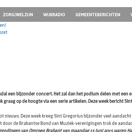
ZORG/WELZIJN
WIJKRADIO
GEMEENTEBERICHTEN
en!
pzet
ekdal een bijzonder concert. Het zal dan het podium delen met een
ek graag op de hoogte via een serie artikelen. Deze week bericht Sin
ot nieuws. Deze week kreeg Sint Gregorius bijzonder veel aandach
 door de Brabantse Bond van Muziek-verenigingen trok de aandacht
endingen van Omroep Brabant van maandag 15 juni 2015 waren Haar