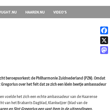
VUGHT.NU
HAAREN.NU
VIDEO’S
F
a
X
c
M
e
a
b
s
o
 echt beroepsorkest: de Philharmonie Zuidnederland (PZN). Omdat
t
t Gregorius over het feit dat ze zich een klein beetje ambassadeur
o
o
k
t en voelde het zich een echte ambassadeur van de Haarense
d
 van het Brabants Dagblad, Klankwijzer (blad van de
o
en en Sint Gregorius een vast item in de uitzendingen.