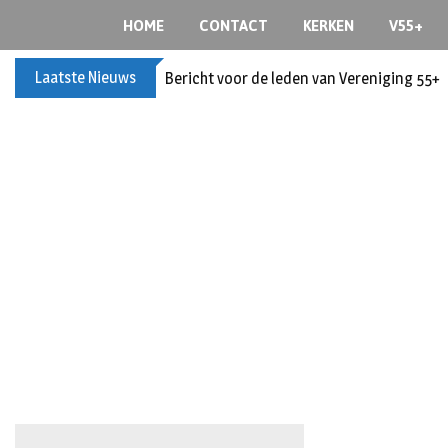
S
HOME
CONTACT
KERKEN
V55+
k
i
Laatste Nieuws
Bericht voor de leden van Vereniging 55+
p
t
o
c
o
n
t
e
n
t