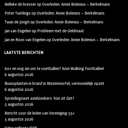
Nelleke de bresser
op
Overleden: Annie Bolenius – Berkelmans
k
m
Peter Tuerlings
op
Overleden: Annie Bolenius – Berkelmans
Twan de Jongh
op
Overleden: Annie Bolenius – Berkelmans
Jan van Engelen
op
Probleem met de Geldmaat
Jan en Roos van Engelen
op
Overleden: Annie Bolenius – Berkelmans
LAATSTE BERICHTEN
60+ en nog zin om te voetballen? Kom Walking Footballen!
6 augustus 2026
Buxusplanten in brand in Biezenmortel, vermoedelijk opzet
6 augustus 2026
Spreidingswet asielzoekers: hoe zit dat?
5 augustus 2026
Bericht voor de leden van Vereniging 55+
5 augustus 2026
Valse collecte KVW