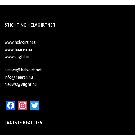
STICHTING HELVOIRTNET
www.helvoirt.net
www.haaren.nu
www.vught.nu
nieuws@helvoirt.net
info@haaren.nu
nieuws@vught.nu
Fa
In
T
ce
st
wi
LAATSTE REACTIES
b
ag
tt
oo
ra
er