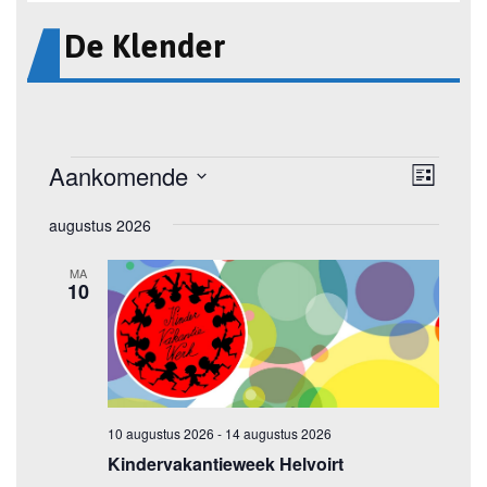
De Klender