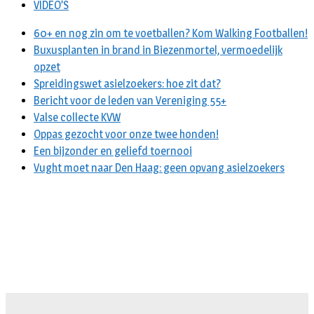
VIDEO’S
60+ en nog zin om te voetballen? Kom Walking Footballen!
Buxusplanten in brand in Biezenmortel, vermoedelijk
opzet
Spreidingswet asielzoekers: hoe zit dat?
Bericht voor de leden van Vereniging 55+
Valse collecte KVW
Oppas gezocht voor onze twee honden!
Een bijzonder en geliefd toernooi
Vught moet naar Den Haag: geen opvang asielzoekers