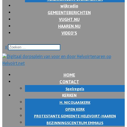
wijkradio
GEMEENTEBERICHTEN
VUGHT.NU
HAAREN.NU
VIDEO’S
x
HOME
CONTACT
Spelregels
KERKEN
H. NICOLAASKERK
OPEN KERK
PROTESTANTE GEMEENTE HELEVOIRT-HAAREN
BEZINNINGSCENTRUM EMMAUS