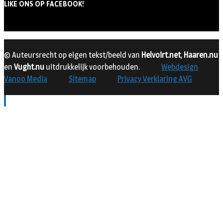
LIKE ONS OP FACEBOOK!
© Auteursrecht op eigen tekst/beeld van
Helvoirt.net
,
Haaren.nu
en
Vught.nu
uitdrukkelijk voorbehouden.
Webdesign
Vanoo Media
Sitemap
Privacy Verklaring AVG