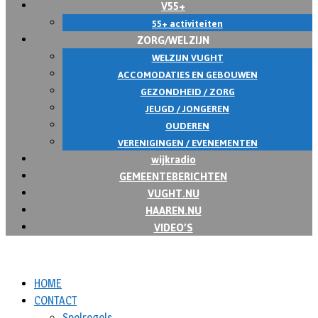
V55+
55+ activiteiten
ZORG/WELZIJN
WELZIJN VUGHT
ACCOMODATIES EN GEBOUWEN
GEZONDHEID / ZORG
JEUGD / JONGEREN
OUDEREN
VERENIGINGEN / EVENEMENTEN
wijkradio
GEMEENTEBERICHTEN
VUGHT.NU
HAAREN.NU
VIDEO’S
HOME
CONTACT
Spelregels