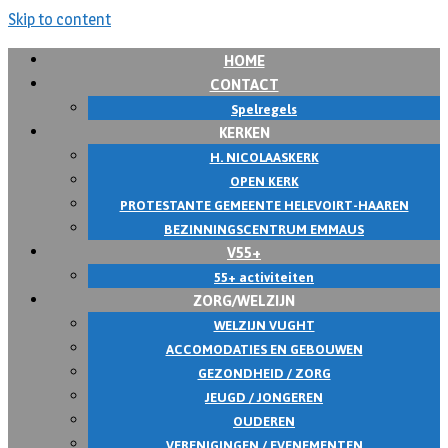
Skip to content
HOME
CONTACT
Spelregels
KERKEN
H. NICOLAASKERK
OPEN KERK
PROTESTANTE GEMEENTE HELEVOIRT-HAAREN
BEZINNINGSCENTRUM EMMAUS
V55+
55+ activiteiten
ZORG/WELZIJN
WELZIJN VUGHT
ACCOMODATIES EN GEBOUWEN
GEZONDHEID / ZORG
JEUGD / JONGEREN
OUDEREN
VERENIGINGEN / EVENEMENTEN