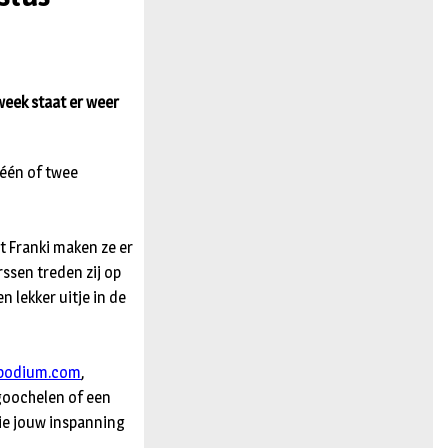
n
week staat er weer
 één of twee
t Franki maken ze er
ssen treden zij op
n lekker uitje in de
podium.com
,
goochelen of een
die jouw inspanning