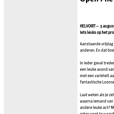
HELVOIRT – 5 august
iets leuks op het p
Aanstaande vrijdag t
anderen. En dat hoef
In ieder geval tred
een leuke avond van
met een variëteit aa
fantastische Loons
Laat weten als je ze
waarna iemand van h
andere leuke act? M
zeker weet te waard