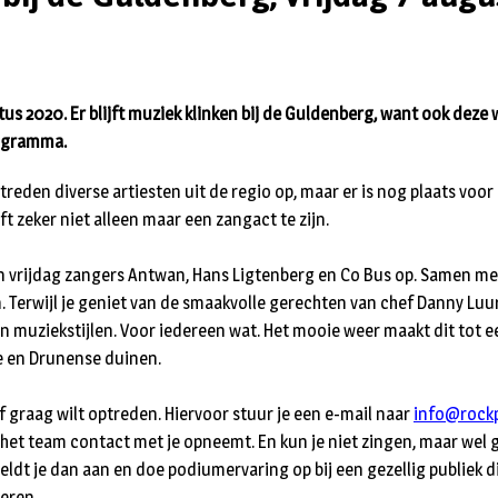
us 2020. Er blijft muziek klinken bij de Guldenberg, want ook deze 
rogramma.
reden diverse artiesten uit de regio op, maar er is nog plaats voor
t zeker niet alleen maar een zangact te zijn.
en vrijdag zangers Antwan, Hans Ligtenberg en Co Bus op. Samen me
. Terwijl je geniet van de smaakvolle gerechten van chef Danny Luur
n muziekstijlen. Voor iedereen wat. Het mooie weer maakt dit tot ee
e en Drunense duinen.
lf graag wilt optreden. Hiervoor stuur je een e-mail naar
info@rock
et team contact met je opneemt. En kun je niet zingen, maar wel 
eldt je dan aan en doe podiumervaring op bij een gezellig publiek 
eren.