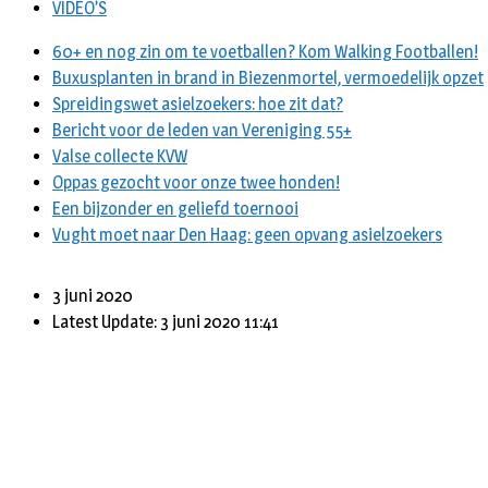
VIDEO’S
60+ en nog zin om te voetballen? Kom Walking Footballen!
Buxusplanten in brand in Biezenmortel, vermoedelijk opzet
Spreidingswet asielzoekers: hoe zit dat?
Bericht voor de leden van Vereniging 55+
Valse collecte KVW
Oppas gezocht voor onze twee honden!
Een bijzonder en geliefd toernooi
Vught moet naar Den Haag: geen opvang asielzoekers
3 juni 2020
Latest Update: 3 juni 2020 11:41