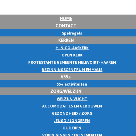
HOME
CONTACT
Spelregels
KERKEN
H. NICOLAASKERK
OPEN KERK
PROTESTANTE GEMEENTE HELEVOIRT-HAAREN
BEZINNINGSCENTRUM EMMAUS
V55+
55+ activiteiten
ZORG/WELZIJN
WELZIJN VUGHT
ACCOMODATIES EN GEBOUWEN
GEZONDHEID / ZORG
JEUGD / JONGEREN
OUDEREN
VERENIGINGEN / EVENEMENTEN