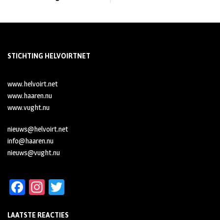
STICHTING HELVOIRTNET
www.helvoirt.net
www.haaren.nu
www.vught.nu
nieuws@helvoirt.net
info@haaren.nu
nieuws@vught.nu
Fa
In
T
ce
st
wi
LAATSTE REACTIES
b
ag
tt