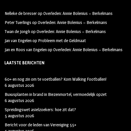
oo
ra
er
Nelleke de bresser
op
Overleden: Annie Bolenius – Berkelmans
k
m
Peter Tuerlings
op
Overleden: Annie Bolenius – Berkelmans
Twan de Jongh
op
Overleden: Annie Bolenius – Berkelmans
Jan van Engelen
op
Probleem met de Geldmaat
Jan en Roos van Engelen
op
Overleden: Annie Bolenius – Berkelmans
LAATSTE BERICHTEN
60+ en nog zin om te voetballen? Kom Walking Footballen!
6 augustus 2026
Buxusplanten in brand in Biezenmortel, vermoedelijk opzet
6 augustus 2026
Spreidingswet asielzoekers: hoe zit dat?
5 augustus 2026
Bericht voor de leden van Vereniging 55+
5 augustus 2026