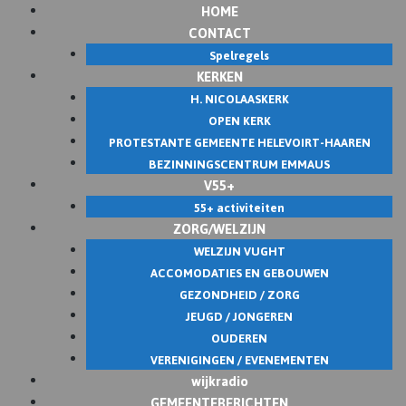
HOME
Skip
CONTACT
to
Spelregels
content
KERKEN
H. NICOLAASKERK
OPEN KERK
PROTESTANTE GEMEENTE HELEVOIRT-HAAREN
BEZINNINGSCENTRUM EMMAUS
V55+
55+ activiteiten
ZORG/WELZIJN
WELZIJN VUGHT
ACCOMODATIES EN GEBOUWEN
GEZONDHEID / ZORG
JEUGD / JONGEREN
OUDEREN
VERENIGINGEN / EVENEMENTEN
wijkradio
GEMEENTEBERICHTEN