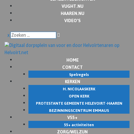
VUGHT.NU
HAAREN.NU
VIDEO’S
x
HOME
CONTACT
Spelregels
KERKEN
H. NICOLAASKERK
OPEN KERK
PROTESTANTE GEMEENTE HELEVOIRT-HAAREN
BEZINNINGSCENTRUM EMMAUS
V55+
55+ activiteiten
ZORG/WELZIJN