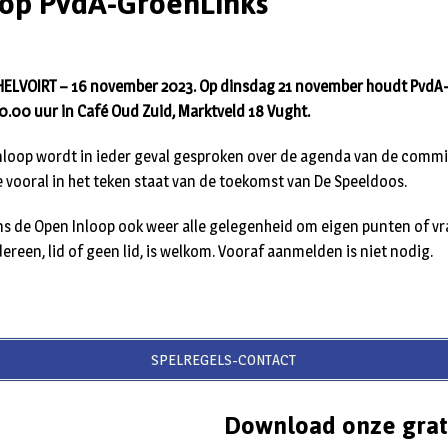
oop PvdA-GroenLinks
LVOIRT – 16 november 2023. Op dinsdag 21 november houdt PvdA
0.00 uur in Café Oud Zuid, Marktveld 18 Vught.
Inloop wordt in ieder geval gesproken over de agenda van de comm
 vooral in het teken staat van de toekomst van De Speeldoos.
dens de Open Inloop ook weer alle gelegenheid om eigen punten of v
dereen, lid of geen lid, is welkom. Vooraf aanmelden is niet nodig.
SPELREGELS-CONTACT
Download onze grat