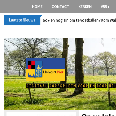
HOME
CONTACT
KERKEN
V55+
Laatste Nieuws
60+ en nog zin om te voetballen? Kom Wal