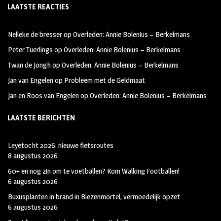
LAATSTE REACTIES
b
ag
tt
oo
ra
er
Nelleke de bresser
op
Overleden: Annie Bolenius – Berkelmans
k
m
Peter Tuerlings
op
Overleden: Annie Bolenius – Berkelmans
Twan de Jongh
op
Overleden: Annie Bolenius – Berkelmans
Jan van Engelen
op
Probleem met de Geldmaat
Jan en Roos van Engelen
op
Overleden: Annie Bolenius – Berkelmans
LAATSTE BERICHTEN
Leyetocht 2026: nieuwe fietsroutes
8 augustus 2026
60+ en nog zin om te voetballen? Kom Walking Footballen!
6 augustus 2026
Buxusplanten in brand in Biezenmortel, vermoedelijk opzet
6 augustus 2026