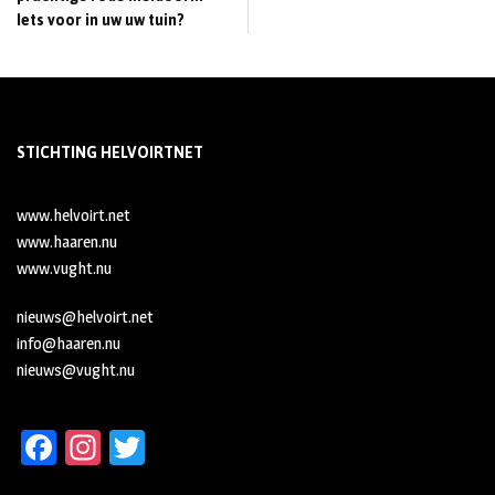
Iets voor in uw uw tuin?
STICHTING HELVOIRTNET
www.helvoirt.net
www.haaren.nu
www.vught.nu
nieuws@helvoirt.net
info@haaren.nu
nieuws@vught.nu
Fa
In
T
ce
st
wi