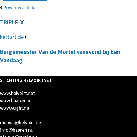
Previous article
TRIPLE-X
Next article
Burgemeester Van de Mortel vanavond bij Een
Vandaag
STICHTING HELVOIRTNET
www.helvoirt.net
www.haaren.nu
www.vught.nu
nieuws@helvoirt.net
info@haaren.nu