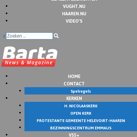
VUGHT.NU
HAAREN.NU
VIDEO’S
x
HOME
CONTACT
Spelregels
KERKEN
H. NICOLAASKERK
OPEN KERK
PROTESTANTE GEMEENTE HELEVOIRT-HAAREN
BEZINNINGSCENTRUM EMMAUS
V55+