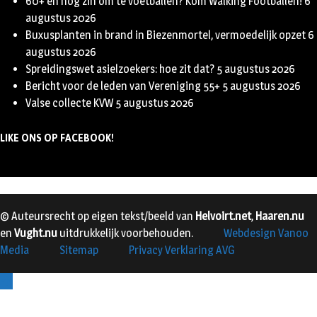
60+ en nog zin om te voetballen? Kom Walking Footballen!
6
augustus 2026
Buxusplanten in brand in Biezenmortel, vermoedelijk opzet
6
augustus 2026
Spreidingswet asielzoekers: hoe zit dat?
5 augustus 2026
Bericht voor de leden van Vereniging 55+
5 augustus 2026
Valse collecte KVW
5 augustus 2026
LIKE ONS OP FACEBOOK!
© Auteursrecht op eigen tekst/beeld van
Helvoirt.net
,
Haaren.nu
en
Vught.nu
uitdrukkelijk voorbehouden.
Webdesign Vanoo
Media
Sitemap
Privacy Verklaring AVG