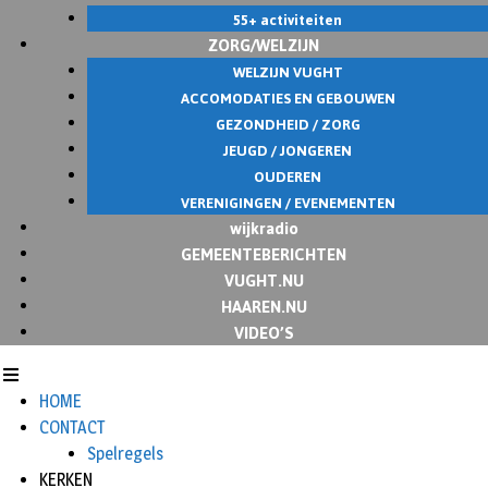
55+ activiteiten
ZORG/WELZIJN
WELZIJN VUGHT
ACCOMODATIES EN GEBOUWEN
GEZONDHEID / ZORG
JEUGD / JONGEREN
OUDEREN
VERENIGINGEN / EVENEMENTEN
wijkradio
GEMEENTEBERICHTEN
VUGHT.NU
HAAREN.NU
VIDEO’S
HOME
CONTACT
Spelregels
KERKEN