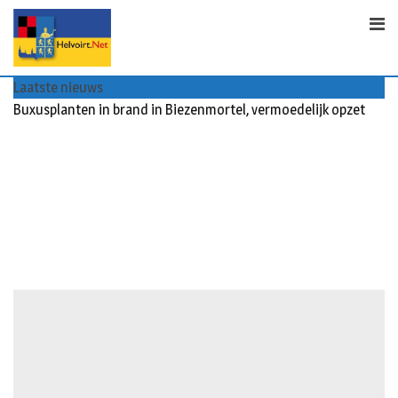
S
k
i
p
Laatste nieuws
t
Buxusplanten in brand in Biezenmortel, vermoedelijk opzet
o
c
o
n
t
e
n
t