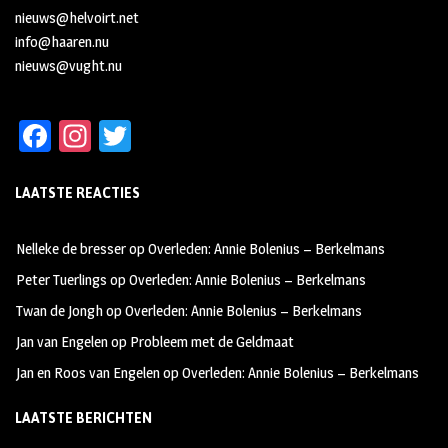
nieuws@helvoirt.net
info@haaren.nu
nieuws@vught.nu
Fa
In
T
ce
st
wi
LAATSTE REACTIES
b
ag
tt
oo
ra
er
Nelleke de bresser
op
Overleden: Annie Bolenius – Berkelmans
k
m
Peter Tuerlings
op
Overleden: Annie Bolenius – Berkelmans
Twan de Jongh
op
Overleden: Annie Bolenius – Berkelmans
Jan van Engelen
op
Probleem met de Geldmaat
Jan en Roos van Engelen
op
Overleden: Annie Bolenius – Berkelmans
LAATSTE BERICHTEN