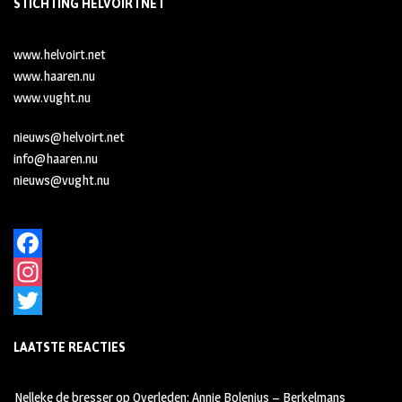
STICHTING HELVOIRTNET
www.helvoirt.net
www.haaren.nu
www.vught.nu
nieuws@helvoirt.net
info@haaren.nu
nieuws@vught.nu
F
a
I
c
n
T
LAATSTE REACTIES
e
s
w
b
t
i
Nelleke de bresser
op
Overleden: Annie Bolenius – Berkelmans