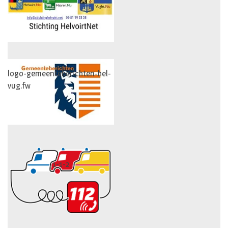
logo-gemeenteberichten-hel-
vug.fw
1-1-2