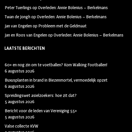
o
a
t
Peter Tuerlings
op
Overleden: Annie Bolenius – Berkelmans
o
g
t
Twan de Jongh
op
Overleden: Annie Bolenius – Berkelmans
k
r
e
Jan van Engelen
op
Probleem met de Geldmaat
a
r
Jan en Roos van Engelen
op
Overleden: Annie Bolenius – Berkelmans
m
LAATSTE BERICHTEN
60+ en nog zin om te voetballen? Kom Walking Footballen!
6 augustus 2026
Buxusplanten in brand in Biezenmortel, vermoedelijk opzet
6 augustus 2026
Spreidingswet asielzoekers: hoe zit dat?
5 augustus 2026
Bericht voor de leden van Vereniging 55+
5 augustus 2026
Valse collecte KVW