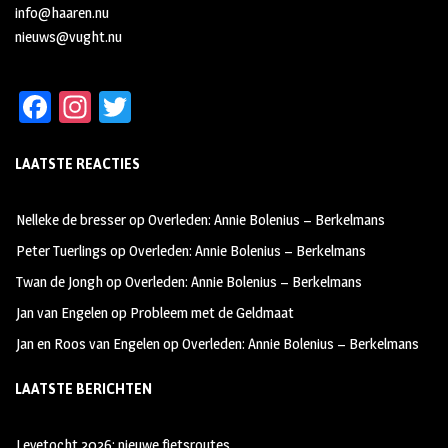
info@haaren.nu
nieuws@vught.nu
Fa
In
T
ce
st
wi
LAATSTE REACTIES
b
ag
tt
oo
ra
er
Nelleke de bresser
op
Overleden: Annie Bolenius – Berkelmans
k
m
Peter Tuerlings
op
Overleden: Annie Bolenius – Berkelmans
Twan de Jongh
op
Overleden: Annie Bolenius – Berkelmans
Jan van Engelen
op
Probleem met de Geldmaat
Jan en Roos van Engelen
op
Overleden: Annie Bolenius – Berkelmans
LAATSTE BERICHTEN
Leyetocht 2026: nieuwe fietsroutes