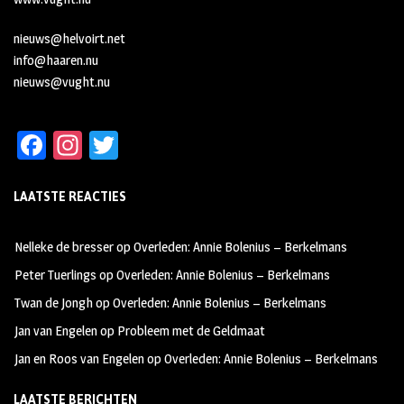
nieuws@helvoirt.net
info@haaren.nu
nieuws@vught.nu
Fa
In
T
ce
st
wi
LAATSTE REACTIES
b
ag
tt
oo
ra
er
Nelleke de bresser
op
Overleden: Annie Bolenius – Berkelmans
k
m
Peter Tuerlings
op
Overleden: Annie Bolenius – Berkelmans
Twan de Jongh
op
Overleden: Annie Bolenius – Berkelmans
Jan van Engelen
op
Probleem met de Geldmaat
Jan en Roos van Engelen
op
Overleden: Annie Bolenius – Berkelmans
LAATSTE BERICHTEN