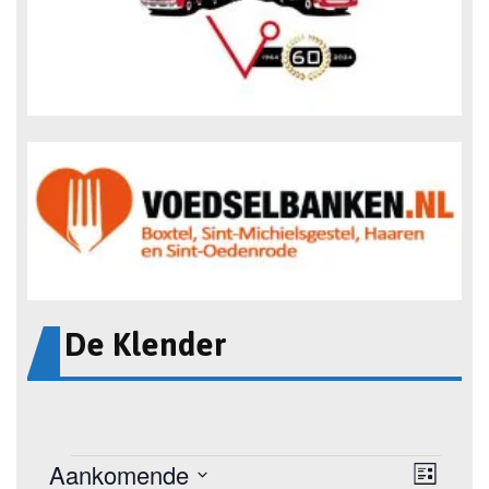
De Klender