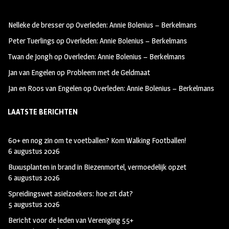
b
ag
tt
oo
ra
er
Nelleke de bresser
op
Overleden: Annie Bolenius – Berkelmans
k
m
Peter Tuerlings
op
Overleden: Annie Bolenius – Berkelmans
Twan de Jongh
op
Overleden: Annie Bolenius – Berkelmans
Jan van Engelen
op
Probleem met de Geldmaat
Jan en Roos van Engelen
op
Overleden: Annie Bolenius – Berkelmans
LAATSTE BERICHTEN
60+ en nog zin om te voetballen? Kom Walking Footballen!
6 augustus 2026
Buxusplanten in brand in Biezenmortel, vermoedelijk opzet
6 augustus 2026
Spreidingswet asielzoekers: hoe zit dat?
5 augustus 2026
Bericht voor de leden van Vereniging 55+