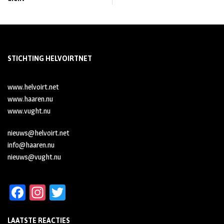
STICHTING HELVOIRTNET
www.helvoirt.net
www.haaren.nu
www.vught.nu
nieuws@helvoirt.net
info@haaren.nu
nieuws@vught.nu
Fa
In
T
ce
st
wi
LAATSTE REACTIES