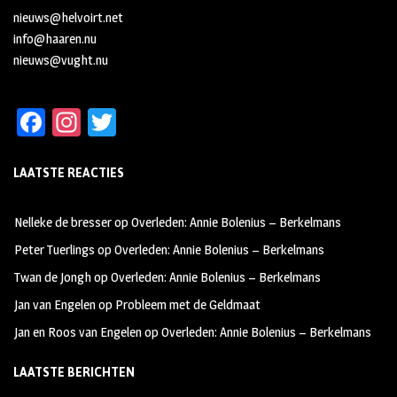
nieuws@helvoirt.net
info@haaren.nu
nieuws@vught.nu
Fa
In
T
ce
st
wi
LAATSTE REACTIES
b
ag
tt
oo
ra
er
Nelleke de bresser
op
Overleden: Annie Bolenius – Berkelmans
k
m
Peter Tuerlings
op
Overleden: Annie Bolenius – Berkelmans
Twan de Jongh
op
Overleden: Annie Bolenius – Berkelmans
Jan van Engelen
op
Probleem met de Geldmaat
Jan en Roos van Engelen
op
Overleden: Annie Bolenius – Berkelmans
LAATSTE BERICHTEN