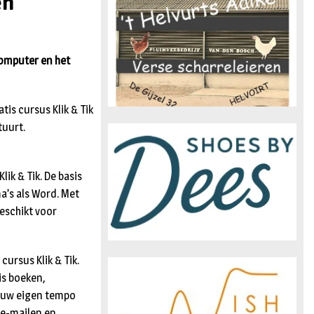
en
n
computer en het
ratis cursus Klik & Tik
tuurt.
ik & Tik. De basis
a’s als Word. Met
geschikt voor
ursus Klik & Tik.
is boeken,
n uw eigen tempo
 e-mailen en