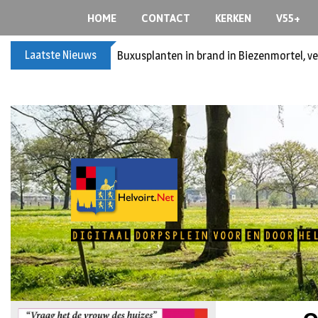
HOME
CONTACT
KERKEN
V55+
Laatste Nieuws
Spreidingswet asielzoekers: hoe zit dat?