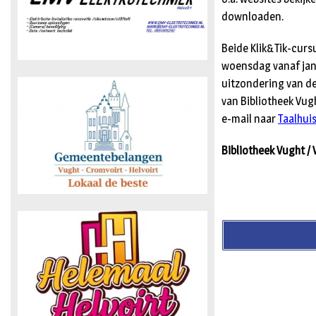
downloaden.
Beide Klik&Tik-curs
woensdag vanaf janu
uitzondering van d
van Bibliotheek Vug
e-mail naar
Taalhui
Bibliotheek Vught / V