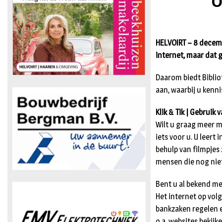
O
HELVOIRT – 8 decemb
internet, maar dat g
Daarom biedt Bibli
aan, waarbij u kenn
Klik & Tik | Gebruik
Wilt u graag meer m
iets voor u. U leer
behulp van filmpjes 
mensen die nog nie
Bent u al bekend met
Het internet op volg
bankzaken regelen e
o.a. websites bekij