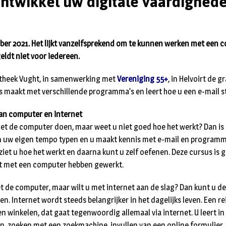
ntwikkel uw digitale vaardighed
er 2021. Het lijkt vanzelfsprekend om te kunnen werken met een 
eldt niet voor iedereen.
otheek Vught, in samenwerking met
Vereniging 55+
, in Helvoirt de g
is maakt met verschillende programma’s en leert hoe u een e-mail s
 van computer en internet
et de computer doen, maar weet u niet goed hoe het werkt? Dan is Kl
t in uw eigen tempo typen en u maakt kennis met e-mail en programm
ziet u hoe het werkt en daarna kunt u zelf oefenen. Deze cursus is 
t met een computer hebben gewerkt.
 de computer, maar wilt u met internet aan de slag? Dan kunt u de c
en. Internet wordt steeds belangrijker in het dagelijks leven. Een re
n winkelen, dat gaat tegenwoordig allemaal via internet. U leert i
ken, zoeken met een zoekmachine, invullen van een online formulier,