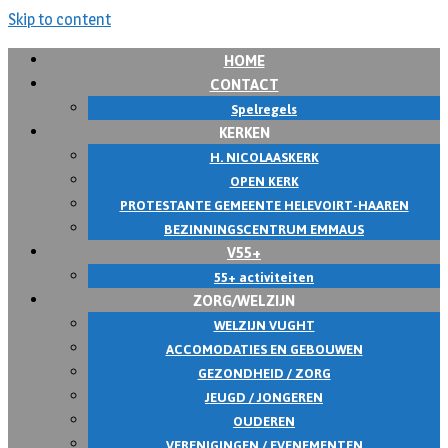
Skip to content
HOME
CONTACT
Spelregels
KERKEN
H. NICOLAASKERK
OPEN KERK
PROTESTANTE GEMEENTE HELEVOIRT-HAAREN
BEZINNINGSCENTRUM EMMAUS
V55+
55+ activiteiten
ZORG/WELZIJN
WELZIJN VUGHT
ACCOMODATIES EN GEBOUWEN
GEZONDHEID / ZORG
JEUGD / JONGEREN
OUDEREN
VERENIGINGEN / EVENEMENTEN