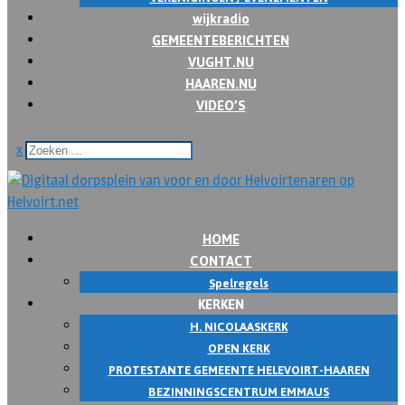
wijkradio
GEMEENTEBERICHTEN
VUGHT.NU
HAAREN.NU
VIDEO’S
x
HOME
CONTACT
Spelregels
KERKEN
H. NICOLAASKERK
OPEN KERK
PROTESTANTE GEMEENTE HELEVOIRT-HAAREN
BEZINNINGSCENTRUM EMMAUS