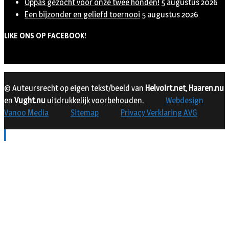
Oppas gezocht voor onze twee honden!
5 augustus 2026
Een bijzonder en geliefd toernooi
5 augustus 2026
LIKE ONS OP FACEBOOK!
© Auteursrecht op eigen tekst/beeld van
Helvoirt.net
,
Haaren.nu
en
Vught.nu
uitdrukkelijk voorbehouden.
Webdesign
Vanoo Media
Sitemap
Privacy Verklaring AVG