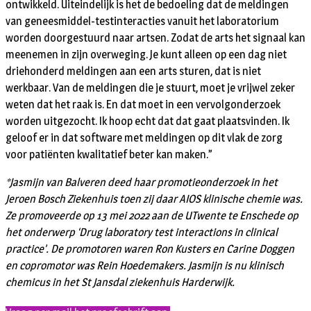
ontwikkeld. Uiteindelijk is het de bedoeling dat de meldingen
van geneesmiddel-testinteracties vanuit het laboratorium
worden doorgestuurd naar artsen. Zodat de arts het signaal kan
meenemen in zijn overweging. Je kunt alleen op een dag niet
driehonderd meldingen aan een arts sturen, dat is niet
werkbaar. Van de meldingen die je stuurt, moet je vrijwel zeker
weten dat het raak is. En dat moet in een vervolgonderzoek
worden uitgezocht. Ik hoop echt dat dat gaat plaatsvinden. Ik
geloof er in dat software met meldingen op dit vlak de zorg
voor patiënten kwalitatief beter kan maken.”
*Jasmijn van Balveren deed haar promotieonderzoek in het
Jeroen Bosch Ziekenhuis toen zij daar AIOS klinische chemie was.
Ze promoveerde op 13 mei 2022 aan de UTwente te Enschede op
het onderwerp ‘Drug laboratory test interactions in clinical
practice’. De promotoren waren Ron Kusters en Carine Doggen
en copromotor was Rein Hoedemakers. Jasmijn is nu klinisch
chemicus in het St Jansdal ziekenhuis Harderwijk.