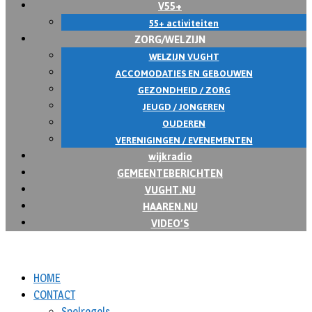
V55+
55+ activiteiten
ZORG/WELZIJN
WELZIJN VUGHT
ACCOMODATIES EN GEBOUWEN
GEZONDHEID / ZORG
JEUGD / JONGEREN
OUDEREN
VERENIGINGEN / EVENEMENTEN
wijkradio
GEMEENTEBERICHTEN
VUGHT.NU
HAAREN.NU
VIDEO’S
HOME
CONTACT
Spelregels