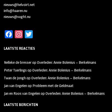
nieuws@helvoirt.net
info@haaren.nu
nieuws@vught.nu
Fa
In
T
ce
st
wi
LAATSTE REACTIES
b
ag
tt
oo
ra
er
Nelleke de bresser
op
Overleden: Annie Bolenius – Berkelmans
k
m
Peter Tuerlings
op
Overleden: Annie Bolenius – Berkelmans
Twan de Jongh
op
Overleden: Annie Bolenius – Berkelmans
Jan van Engelen
op
Probleem met de Geldmaat
Jan en Roos van Engelen
op
Overleden: Annie Bolenius – Berkelmans
LAATSTE BERICHTEN