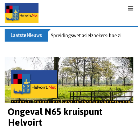
Laatste Nieuws
Bericht voor de leden van Vereniging 55+
Ongeval N65 kruispunt
Helvoirt