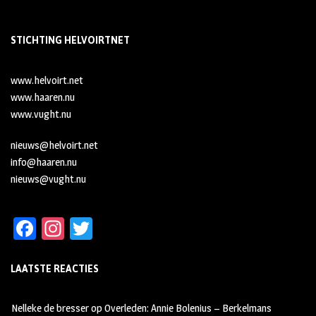
STICHTING HELVOIRTNET
www.helvoirt.net
www.haaren.nu
www.vught.nu
nieuws@helvoirt.net
info@haaren.nu
nieuws@vught.nu
Fa
In
T
ce
st
wi
LAATSTE REACTIES
b
ag
tt
oo
ra
er
Nelleke de bresser
op
Overleden: Annie Bolenius – Berkelmans