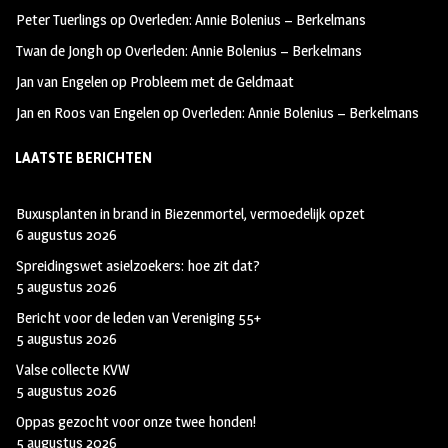
k
m
Peter Tuerlings
op
Overleden: Annie Bolenius – Berkelmans
Twan de Jongh
op
Overleden: Annie Bolenius – Berkelmans
Jan van Engelen
op
Probleem met de Geldmaat
Jan en Roos van Engelen
op
Overleden: Annie Bolenius – Berkelmans
LAATSTE BERICHTEN
Buxusplanten in brand in Biezenmortel, vermoedelijk opzet
6 augustus 2026
Spreidingswet asielzoekers: hoe zit dat?
5 augustus 2026
Bericht voor de leden van Vereniging 55+
5 augustus 2026
Valse collecte KVW
5 augustus 2026
Oppas gezocht voor onze twee honden!
5 augustus 2026