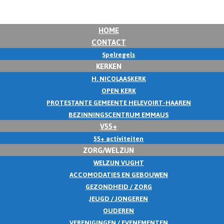
HOME
CONTACT
Spelregels
KERKEN
H. NICOLAASKERK
OPEN KERK
PROTESTANTE GEMEENTE HELEVOIRT-HAAREN
BEZINNINGSCENTRUM EMMAUS
V55+
55+ activiteiten
ZORG/WELZIJN
WELZIJN VUGHT
ACCOMODATIES EN GEBOUWEN
GEZONDHEID / ZORG
JEUGD / JONGEREN
OUDEREN
VERENIGINGEN / EVENEMENTEN