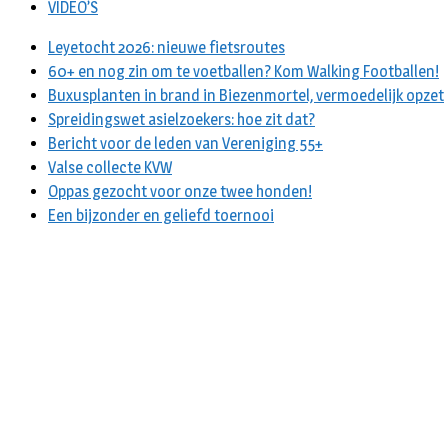
VIDEO’S
Leyetocht 2026: nieuwe fietsroutes
60+ en nog zin om te voetballen? Kom Walking Footballen!
Buxusplanten in brand in Biezenmortel, vermoedelijk opzet
Spreidingswet asielzoekers: hoe zit dat?
Bericht voor de leden van Vereniging 55+
Valse collecte KVW
Oppas gezocht voor onze twee honden!
Een bijzonder en geliefd toernooi