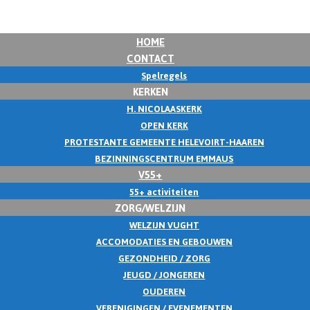
HOME
CONTACT
Spelregels
KERKEN
H. NICOLAASKERK
OPEN KERK
PROTESTANTE GEMEENTE HELEVOIRT-HAAREN
BEZINNINGSCENTRUM EMMAUS
V55+
55+ activiteiten
ZORG/WELZIJN
WELZIJN VUGHT
ACCOMODATIES EN GEBOUWEN
GEZONDHEID / ZORG
JEUGD / JONGEREN
OUDEREN
VERENIGINGEN / EVENEMENTEN