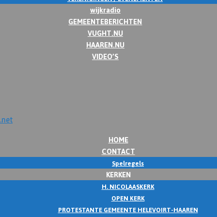
wijkradio
GEMEENTEBERICHTEN
VUGHT.NU
HAAREN.NU
VIDEO’S
HOME
CONTACT
Spelregels
KERKEN
H. NICOLAASKERK
OPEN KERK
PROTESTANTE GEMEENTE HELEVOIRT-HAAREN