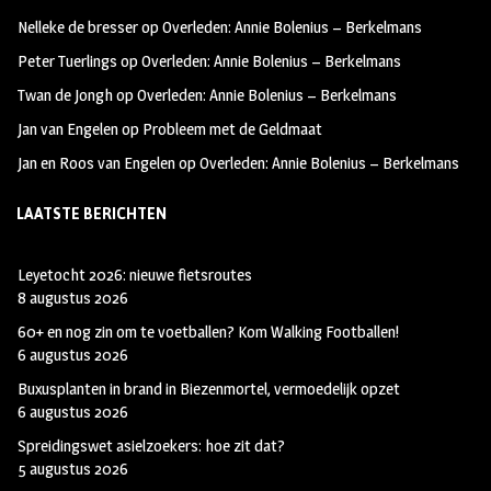
oo
ra
er
Nelleke de bresser
op
Overleden: Annie Bolenius – Berkelmans
k
m
Peter Tuerlings
op
Overleden: Annie Bolenius – Berkelmans
Twan de Jongh
op
Overleden: Annie Bolenius – Berkelmans
Jan van Engelen
op
Probleem met de Geldmaat
Jan en Roos van Engelen
op
Overleden: Annie Bolenius – Berkelmans
LAATSTE BERICHTEN
Leyetocht 2026: nieuwe fietsroutes
8 augustus 2026
60+ en nog zin om te voetballen? Kom Walking Footballen!
6 augustus 2026
Buxusplanten in brand in Biezenmortel, vermoedelijk opzet
6 augustus 2026
Spreidingswet asielzoekers: hoe zit dat?
5 augustus 2026