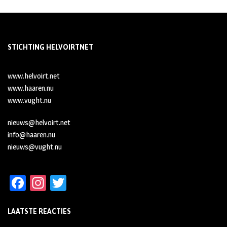
STICHTING HELVOIRTNET
www.helvoirt.net
www.haaren.nu
www.vught.nu
nieuws@helvoirt.net
info@haaren.nu
nieuws@vught.nu
Fa
In
T
ce
st
wi
LAATSTE REACTIES
b
ag
tt