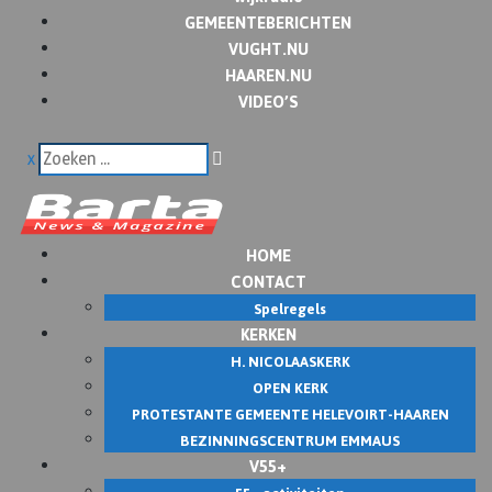
GEMEENTEBERICHTEN
VUGHT.NU
HAAREN.NU
VIDEO’S
x
HOME
CONTACT
Spelregels
KERKEN
H. NICOLAASKERK
OPEN KERK
PROTESTANTE GEMEENTE HELEVOIRT-HAAREN
BEZINNINGSCENTRUM EMMAUS
V55+