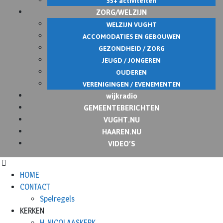
55+ activiteiten
ZORG/WELZIJN
WELZIJN VUGHT
ACCOMODATIES EN GEBOUWEN
GEZONDHEID / ZORG
JEUGD / JONGEREN
OUDEREN
VERENIGINGEN / EVENEMENTEN
wijkradio
GEMEENTEBERICHTEN
VUGHT.NU
HAAREN.NU
VIDEO’S
HOME
CONTACT
Spelregels
KERKEN
H. NICOLAASKERK