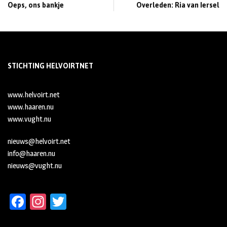
Oeps, ons bankje
Overleden: Ria van Iersel
STICHTING HELVOIRTNET
www.helvoirt.net
www.haaren.nu
www.vught.nu
nieuws@helvoirt.net
info@haaren.nu
nieuws@vught.nu
Fa
In
T
ce
st
wi