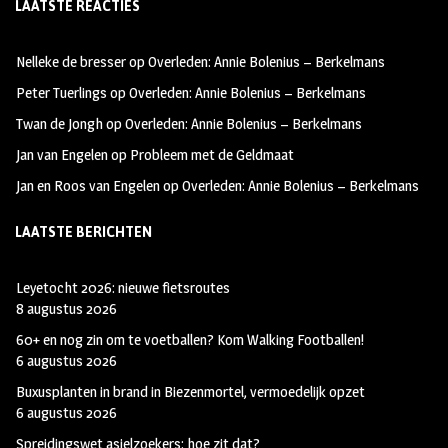
LAATSTE REACTIES
b
ag
tt
oo
ra
er
Nelleke de bresser
op
Overleden: Annie Bolenius – Berkelmans
k
m
Peter Tuerlings
op
Overleden: Annie Bolenius – Berkelmans
Twan de Jongh
op
Overleden: Annie Bolenius – Berkelmans
Jan van Engelen
op
Probleem met de Geldmaat
Jan en Roos van Engelen
op
Overleden: Annie Bolenius – Berkelmans
LAATSTE BERICHTEN
Leyetocht 2026: nieuwe fietsroutes
8 augustus 2026
60+ en nog zin om te voetballen? Kom Walking Footballen!
6 augustus 2026
Buxusplanten in brand in Biezenmortel, vermoedelijk opzet
6 augustus 2026
Spreidingswet asielzoekers: hoe zit dat?