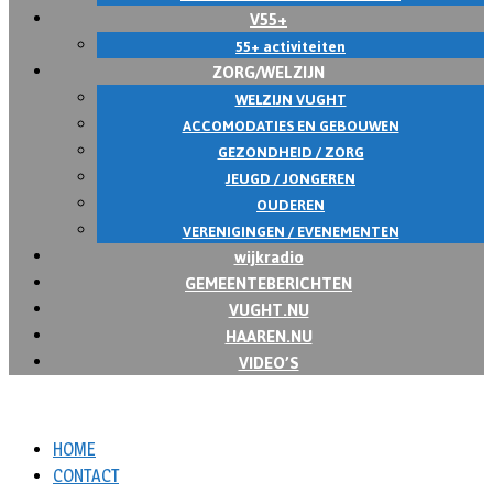
V55+
55+ activiteiten
ZORG/WELZIJN
WELZIJN VUGHT
ACCOMODATIES EN GEBOUWEN
GEZONDHEID / ZORG
JEUGD / JONGEREN
OUDEREN
VERENIGINGEN / EVENEMENTEN
wijkradio
GEMEENTEBERICHTEN
VUGHT.NU
HAAREN.NU
VIDEO’S
HOME
CONTACT