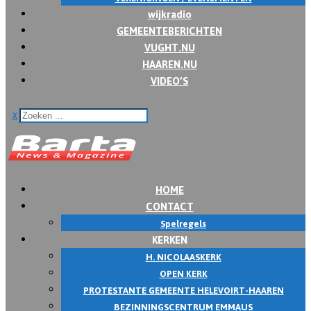
wijkradio
GEMEENTEBERICHTEN
VUGHT.NU
HAAREN.NU
VIDEO’S
x
HOME
CONTACT
Spelregels
KERKEN
H. NICOLAASKERK
OPEN KERK
PROTESTANTE GEMEENTE HELEVOIRT-HAAREN
BEZINNINGSCENTRUM EMMAUS