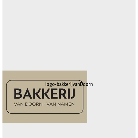
logo-bakkerijvanDoorn