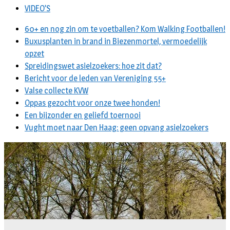
VIDEO’S
60+ en nog zin om te voetballen? Kom Walking Footballen!
Buxusplanten in brand in Biezenmortel, vermoedelijk
opzet
Spreidingswet asielzoekers: hoe zit dat?
Bericht voor de leden van Vereniging 55+
Valse collecte KVW
Oppas gezocht voor onze twee honden!
Een bijzonder en geliefd toernooi
Vught moet naar Den Haag: geen opvang asielzoekers