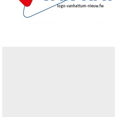
logo-vanhattum-nieuw.fw