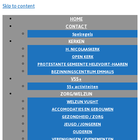
Skip to content
HOME
CONTACT
Spelregels
KERKEN
H. NICOLAASKERK
OPEN KERK
PROTESTANTE GEMEENTE HELEVOIRT-HAAREN
BEZINNINGSCENTRUM EMMAUS
V55+
55+ activiteiten
ZORG/WELZIJN
WELZIJN VUGHT
ACCOMODATIES EN GEBOUWEN
GEZONDHEID / ZORG
JEUGD / JONGEREN
OUDEREN
VERENIGINGEN / EVENEMENTEN