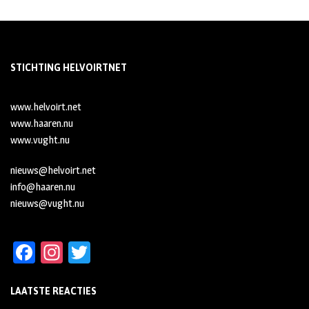
STICHTING HELVOIRTNET
www.helvoirt.net
www.haaren.nu
www.vught.nu
nieuws@helvoirt.net
info@haaren.nu
nieuws@vught.nu
Fa
In
T
ce
st
wi
LAATSTE REACTIES
b
ag
tt