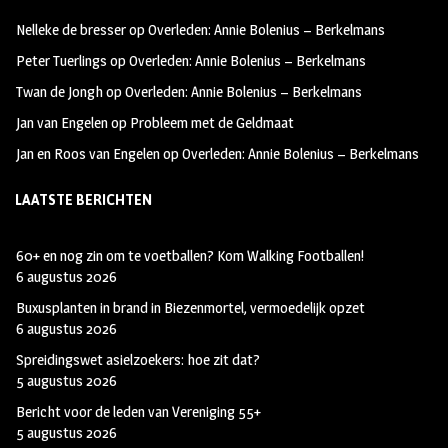
oo
ra
er
Nelleke de bresser
op
Overleden: Annie Bolenius – Berkelmans
k
m
Peter Tuerlings
op
Overleden: Annie Bolenius – Berkelmans
Twan de Jongh
op
Overleden: Annie Bolenius – Berkelmans
Jan van Engelen
op
Probleem met de Geldmaat
Jan en Roos van Engelen
op
Overleden: Annie Bolenius – Berkelmans
LAATSTE BERICHTEN
60+ en nog zin om te voetballen? Kom Walking Footballen!
6 augustus 2026
Buxusplanten in brand in Biezenmortel, vermoedelijk opzet
6 augustus 2026
Spreidingswet asielzoekers: hoe zit dat?
5 augustus 2026
Bericht voor de leden van Vereniging 55+
5 augustus 2026