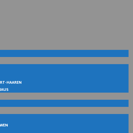
IRT-HAAREN
MAUS
UWEN