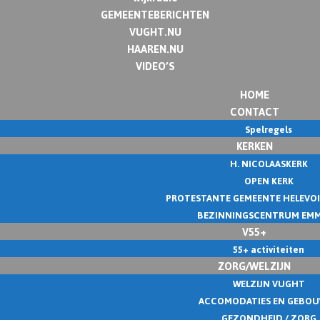
GEMEENTEBERICHTEN
VUGHT.NU
HAAREN.NU
VIDEO’S
HOME
CONTACT
Spelregels
KERKEN
H. NICOLAASKERK
OPEN KERK
PROTESTANTE GEMEENTE HELEVO
BEZINNINGSCENTRUM EM
V55+
55+ activiteiten
ZORG/WELZIJN
WELZIJN VUGHT
ACCOMODATIES EN GEBO
GEZONDHEID / ZORG