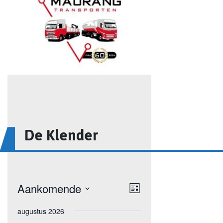
De Klender