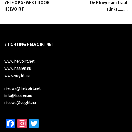
ZELF OPGEWEKT DOOR
De Bloeymanstraat
HELVOIRT
slinkt………..
STICHTING HELVOIRTNET
www.helvoirt.net
www.haaren.nu
www.vught.nu
nieuws@helvoirt.net
info@haaren.nu
nieuws@vught.nu
Fa
In
T