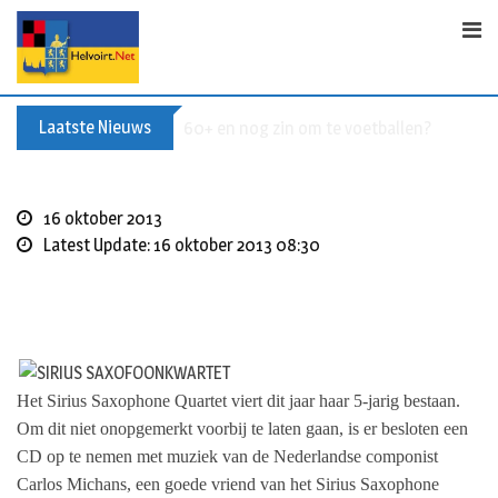
S
k
i
p
t
Laatste Nieuws
Buxusplanten in brand in Biezenmortel, v
o
c
o
16 oktober 2013
n
Latest Update: 16 oktober 2013 08:30
t
e
n
t
Het Sirius Saxophone Quartet viert dit jaar haar 5-jarig bestaan.
Om dit niet onopgemerkt voorbij te laten gaan, is er besloten een
CD op te nemen met muziek van de Nederlandse componist
Carlos Michans, een goede vriend van het Sirius Saxophone