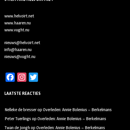
www.helvoirt.net
www.haaren.nu
www.vught.nu
nieuws@helvoirt.net
info@haaren.nu
nieuws@vught.nu
Fa
In
T
ce
st
wi
LAATSTE REACTIES
b
ag
tt
oo
ra
er
Nelleke de bresser
op
Overleden: Annie Bolenius – Berkelmans
k
m
Peter Tuerlings
op
Overleden: Annie Bolenius – Berkelmans
Twan de Jongh
op
Overleden: Annie Bolenius – Berkelmans