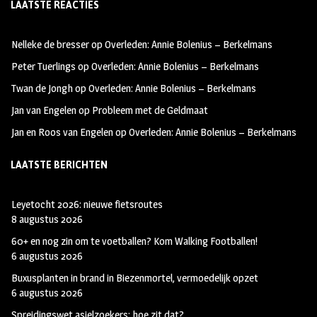
LAATSTE REACTIES
b
ag
tt
oo
ra
er
Nelleke de bresser
op
Overleden: Annie Bolenius – Berkelmans
k
m
Peter Tuerlings
op
Overleden: Annie Bolenius – Berkelmans
Twan de Jongh
op
Overleden: Annie Bolenius – Berkelmans
Jan van Engelen
op
Probleem met de Geldmaat
Jan en Roos van Engelen
op
Overleden: Annie Bolenius – Berkelmans
LAATSTE BERICHTEN
Leyetocht 2026: nieuwe fietsroutes
8 augustus 2026
60+ en nog zin om te voetballen? Kom Walking Footballen!
6 augustus 2026
Buxusplanten in brand in Biezenmortel, vermoedelijk opzet
6 augustus 2026
Spreidingswet asielzoekers: hoe zit dat?