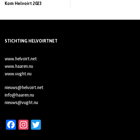
Kom Helvoirt 2023
STICHTING HELVOIRTNET
www.helvoirt.net
www.haaren.nu
www.vught.nu
nieuws@helvoirt.net
info@haaren.nu
nieuws@vught.nu
Fa
In
T
ce
st
wi