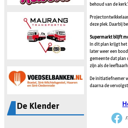
behoud van de kerk.
Projectontwikkelaar
deze plek. Daarbij
Supermarkt blijft m
In dit plan krijgt 
later weer een boo
gemeente dat plan o
zijn als de leefbaar
De initiatiefnemer 
daarna de vervolgs
De Klender
H
F