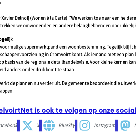
”
 Xavier Delnoij (Wonen à la Carte): “We werken toe naar een heldere
 betrekken we omwonenden en andere belanghebbenden nadrukkelijk
ogelijk
het voormalige supermarktpand een woonbestemming. Tegelijk blijft h
dschappenvoorziening in Cromvoirt komt. Als iemand met een plan 
p basis van de regionale detailhandelsvisie. Voor kleine kernen ka
heid anders onder druk komt te staan.
werkt de plannen nu verder uit. De gemeente beoordeelt die uitwer
tappen.
elvoirtNet is ook te volgen op onze social
acebook
X
BlueSky
Instagram