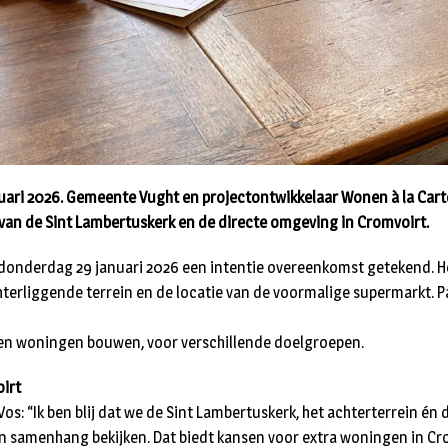
uari 2026. Gemeente Vught en projectontwikkelaar Wonen à la Car
van de Sint Lambertuskerk en de directe omgeving in Cromvoirt.
 donderdag 29 januari 2026 een intentie overeenkomst getekend. H
hterliggende terrein en de locatie van de voormalige supermarkt. Pa
ten woningen bouwen, voor verschillende doelgroepen.
irt
s: “Ik ben blij dat we de Sint Lambertuskerk, het achterterrein én
n samenhang bekijken. Dat biedt kansen voor extra woningen in Cr