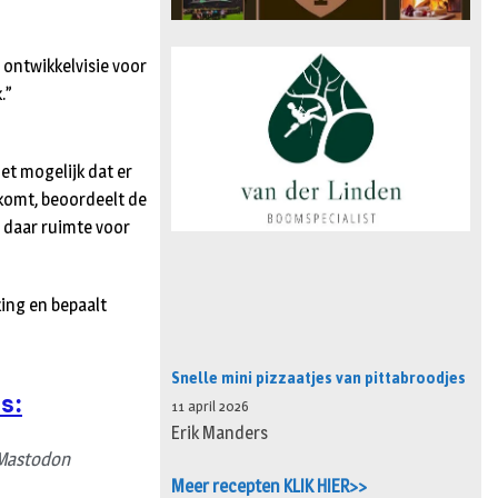
 ontwikkelvisie voor
.”
et mogelijk dat er
komt, beoordeelt de
n daar ruimte voor
king en bepaalt
Snelle mini pizzaatjes van pittabroodjes
s:
11 april 2026
Erik Manders
Mastodon
Meer recepten KLIK HIER>>