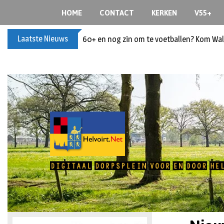
HOME
CONTACT
KERKEN
V55+
Laatste Nieuws
60+ en nog zin om te voetballen? Kom Wal