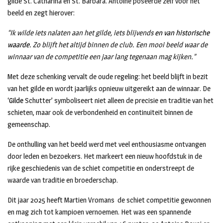
gilde St. Catharina en St. Barbara. Antoine poseerde zelf voor het
beeld en zegt hierover:
“Ik wilde iets nalaten aan het gilde, iets blijvends
en van historische
waarde
. Zo blijft het altijd binnen de club. Een mooi beeld waar de
winnaar van de competitie een jaar lang tegenaan mag kijken.”
Met deze schenking vervalt de oude regeling: het beeld blijft in bezit
van het gilde en wordt jaarlijks opnieuw uitgereikt aan de winnaar. De
‘
Gilde
Schutter’ symboliseert niet alleen de precisie en traditie van het
schieten, maar ook de verbondenheid en continuïteit binnen de
gemeenschap.
De onthulling van het beeld werd met veel enthousiasme ontvangen
door leden en bezoekers. Het markeert een nieuw hoofdstuk in de
rijke geschiedenis van de schiet competitie en onderstreept de
waarde van traditie en broederschap.
Dit jaar 2025 heeft Martien Vromans de schiet competitie gewonnen
en mag zich tot kampioen vernoemen. Het was een spannende