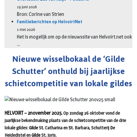
19 juni 2026
Bron: Corine van Strien
Familieberichten op HelvoirtNet
1 mei 2026
Het is mogelijk om op de nieuwssite van Helvoirt.net ook
…
Nieuwe wisselbokaal de ‘Gilde
Schutter’ onthuld bij jaarlijkse
schietcompetitie van lokale gildes
HELVOIRT – 2november 2025.
Op zondag 26 oktober vond de
jaarlijkse bekendmaking plaats van de schietcompetitie van de drie
lokale gildes:
Gilde
S
t.
Catharina en
St.
Barbara, Schutterij
D
e
Heidedistel en
Gilde
St
.
Joris.