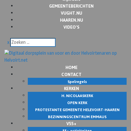
GEMEENTEBERICHTEN
VUGHT.NU
HAAREN.NU
VIDEO’S
x
HOME
CONTACT
Spelregels
KERKEN
H. NICOLAASKERK
OPEN KERK
PROTESTANTE GEMEENTE HELEVOIRT-HAAREN
BEZINNINGSCENTRUM EMMAUS
V55+
55+ activiteiten