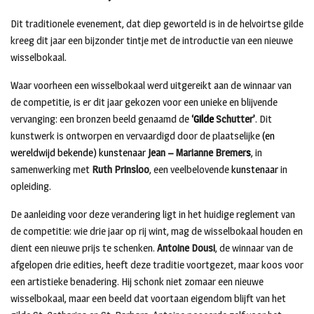
Dit traditionele evenement, dat diep geworteld is in de helvoirtse gilde
kreeg dit jaar een bijzonder tintje met de introductie van een nieuwe
wisselbokaal.
Waar voorheen een wisselbokaal werd uitgereikt aan de winnaar van
de competitie, is er dit jaar gekozen voor een unieke en blijvende
vervanging: een bronzen beeld genaamd de
‘
Gilde
Schutter’
. Dit
kunstwerk is ontworpen en vervaardigd door de plaatselijke
(en
wereldwijd bekende) kunstenaar
Jean – Marianne Bremer
s
, in
samenwerking met
Ruth Prinsloo
, een veelbelovende
kunstenaar
in
opleiding.
De aanleiding voor deze verandering ligt in het huidige reglement van
de competitie: wie drie jaar op rij wint, mag de wisselbokaal houden en
dient een nieuwe prijs te schenken.
Antoine Dousi
, de winnaar van de
afgelopen drie edities, heeft deze traditie voortgezet, maar koos voor
een artistieke benadering. Hij schonk niet zomaar een nieuwe
wisselbokaal, maar een beeld dat voortaan eigendom blijft van het