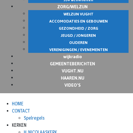
ZORG/WELZIJN
WELZIJN VUGHT
ACCOMODATIES EN GEBOUWEN
GEZONDHEID / ZORG
JEUGD / JONGEREN
OUDEREN
VERENIGINGEN / EVENEMENTEN
wijkradio
GEMEENTEBERICHTEN
VUGHT.NU
HAAREN.NU
VIDEO’S
HOME
CONTACT
Spelregels
KERKEN
H. NICOLAASKERK