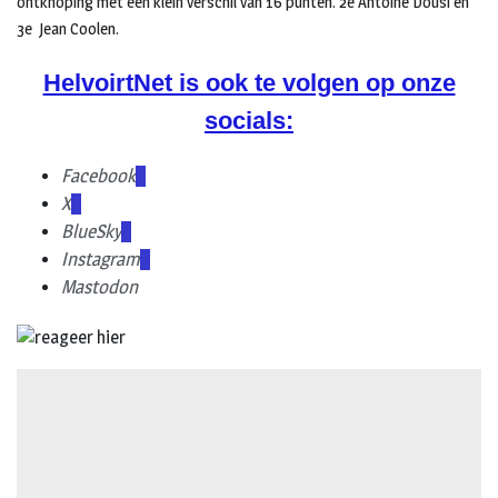
ontknoping met een klein verschil van 16 punten. 2e Antoine Dousi en
3e Jean Coolen.
HelvoirtNet is ook te volgen op onze
socials:
Facebook
X
BlueSky
Instagram
Mastodon