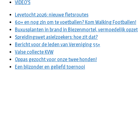
VIDEO’S
Leyetocht 2026: nieuwe fietsroutes
60+ en nog zin om te voetballen? Kom Walking Footballen!
Buxusplanten in brand in Biezenmortel, vermoedelijk opzet
Spreidingswet asielzoekers: hoe zit dat?
Bericht voor de leden van Vereniging 55+
Valse collecte KVW
Oppas gezocht voor onze twee honden!
Een bijzonder en geliefd toernooi