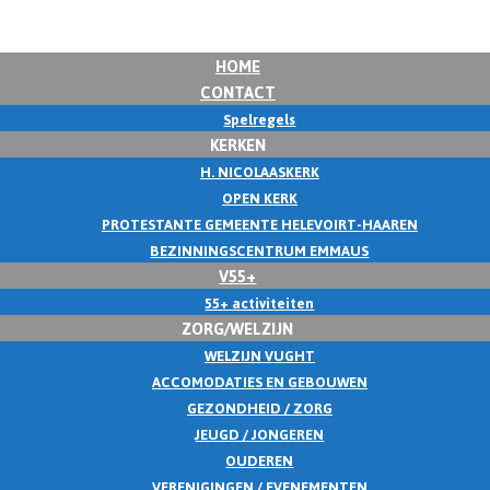
HOME
CONTACT
Spelregels
KERKEN
H. NICOLAASKERK
OPEN KERK
PROTESTANTE GEMEENTE HELEVOIRT-HAAREN
BEZINNINGSCENTRUM EMMAUS
V55+
55+ activiteiten
ZORG/WELZIJN
WELZIJN VUGHT
ACCOMODATIES EN GEBOUWEN
GEZONDHEID / ZORG
JEUGD / JONGEREN
OUDEREN
VERENIGINGEN / EVENEMENTEN