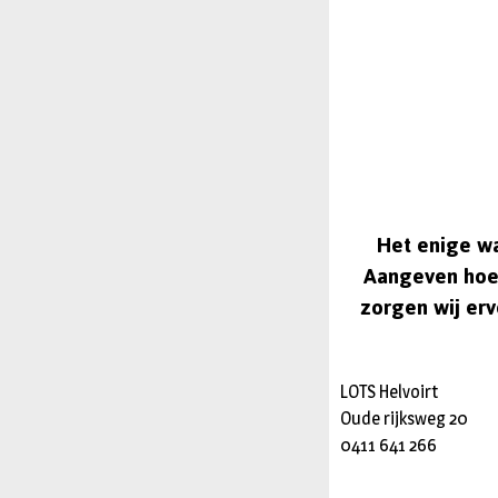
Het enige wa
Aangeven hoev
zorgen wij erv
LOTS Helvoirt
Oude rijksweg 20
0411 641 266