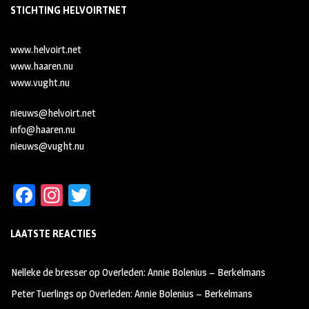
STICHTING HELVOIRTNET
www.helvoirt.net
www.haaren.nu
www.vught.nu
nieuws@helvoirt.net
info@haaren.nu
nieuws@vught.nu
Fa
In
T
ce
st
wi
LAATSTE REACTIES
b
ag
tt
oo
ra
er
Nelleke de bresser
op
Overleden: Annie Bolenius – Berkelmans
k
m
Peter Tuerlings
op
Overleden: Annie Bolenius – Berkelmans