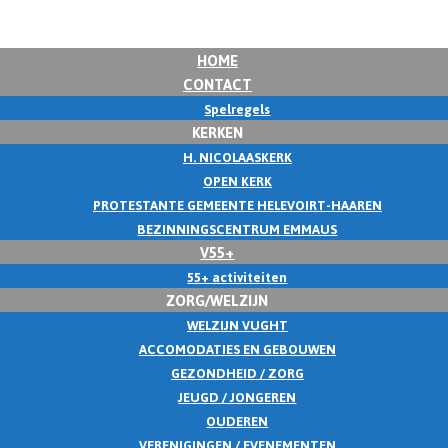
HOME
CONTACT
Spelregels
KERKEN
H. NICOLAASKERK
OPEN KERK
PROTESTANTE GEMEENTE HELEVOIRT-HAAREN
BEZINNINGSCENTRUM EMMAUS
V55+
55+ activiteiten
ZORG/WELZIJN
WELZIJN VUGHT
ACCOMODATIES EN GEBOUWEN
GEZONDHEID / ZORG
JEUGD / JONGEREN
OUDEREN
VERENIGINGEN / EVENEMENTEN