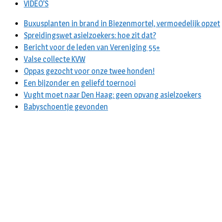
VIDEO’S
Buxusplanten in brand in Biezenmortel, vermoedelijk opzet
Spreidingswet asielzoekers: hoe zit dat?
Bericht voor de leden van Vereniging 55+
Valse collecte KVW
Oppas gezocht voor onze twee honden!
Een bijzonder en geliefd toernooi
Vught moet naar Den Haag: geen opvang asielzoekers
Babyschoentje gevonden