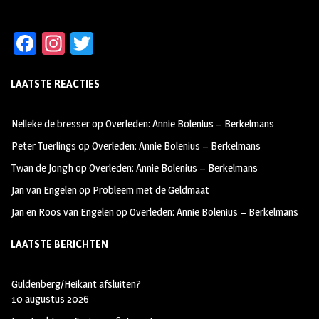
Fa
In
T
ce
st
wi
LAATSTE REACTIES
b
ag
tt
oo
ra
er
Nelleke de bresser
op
Overleden: Annie Bolenius – Berkelmans
k
m
Peter Tuerlings
op
Overleden: Annie Bolenius – Berkelmans
Twan de Jongh
op
Overleden: Annie Bolenius – Berkelmans
Jan van Engelen
op
Probleem met de Geldmaat
Jan en Roos van Engelen
op
Overleden: Annie Bolenius – Berkelmans
LAATSTE BERICHTEN
Guldenberg/Heikant afsluiten?
10 augustus 2026