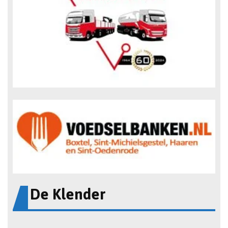
De Klender