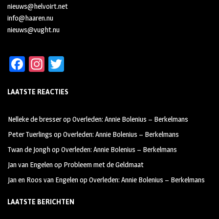
nieuws@helvoirt.net
info@haaren.nu
nieuws@vught.nu
Fa
In
T
ce
st
wi
LAATSTE REACTIES
b
ag
tt
oo
ra
er
Nelleke de bresser
op
Overleden: Annie Bolenius – Berkelmans
k
m
Peter Tuerlings
op
Overleden: Annie Bolenius – Berkelmans
Twan de Jongh
op
Overleden: Annie Bolenius – Berkelmans
Jan van Engelen
op
Probleem met de Geldmaat
Jan en Roos van Engelen
op
Overleden: Annie Bolenius – Berkelmans
LAATSTE BERICHTEN