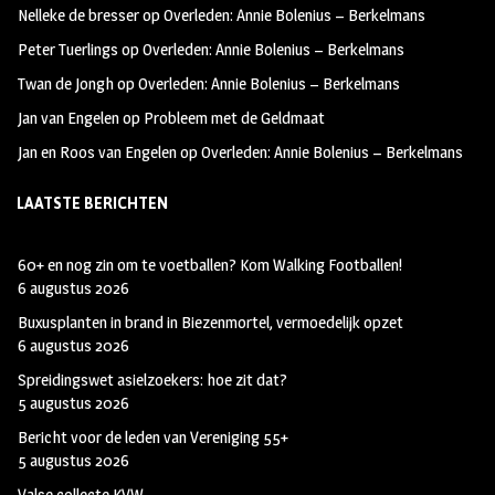
Nelleke de bresser
op
Overleden: Annie Bolenius – Berkelmans
k
m
Peter Tuerlings
op
Overleden: Annie Bolenius – Berkelmans
Twan de Jongh
op
Overleden: Annie Bolenius – Berkelmans
Jan van Engelen
op
Probleem met de Geldmaat
Jan en Roos van Engelen
op
Overleden: Annie Bolenius – Berkelmans
LAATSTE BERICHTEN
60+ en nog zin om te voetballen? Kom Walking Footballen!
6 augustus 2026
Buxusplanten in brand in Biezenmortel, vermoedelijk opzet
6 augustus 2026
Spreidingswet asielzoekers: hoe zit dat?
5 augustus 2026
Bericht voor de leden van Vereniging 55+
5 augustus 2026
Valse collecte KVW