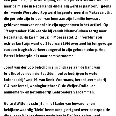
een jaar na zijn priesterwijding vertrok pater Aloysius Helmer
naar de missie in Nederlands-Indië. Hij werd er pastoor. Tjjdens
de Tweede Wereldoorlog werd hij geïnterneerd in Makassar. Uit
die periode zijn brieven van hem aan zijn familie bewaard
gebleven waarvan er enkele zijn opgenomen in het artikel. Op
19 september 1946 keerde hij vanuit Nieuw-Guinea terug naar
Nederland. Hij kwam terug in Moergestel. Zijn verblijf zou
echter kort zijn want op 1 februari 1946 overleed hij ten gevolge
van een tragisch verkeersongeval in zijn geboortedorp. Het
Pater Helmerplein is naar hem vernoemd.
Joost van der Loo belicht in zijn bijdrage aan de hand van
briefhoofden een viertal Udenhoutse bedrijven te weten
kolenbedrijf wed. M. van Beek-Voermans, herenkleermakerij
C.A. van Iersel, woninginrichter C. de Weijer-Dalleu en
aannemers- en betonbedrijf Gebroeders Vercammen.
Gerard Willems schrijft in het kader van bewarens- en
bekijkenswaardig ‘klein’ heemkundig erfgoed over de expositie