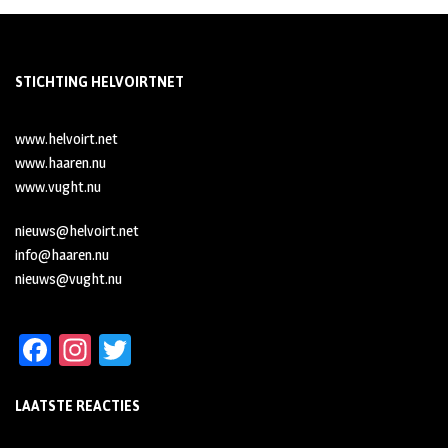
STICHTING HELVOIRTNET
www.helvoirt.net
www.haaren.nu
www.vught.nu
nieuws@helvoirt.net
info@haaren.nu
nieuws@vught.nu
Fa
In
T
ce
st
wi
LAATSTE REACTIES
b
ag
tt
oo
ra
er