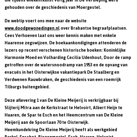
die tijdens Wiekentkunst vorig jaar in De Verdieping werd
gehouden over de geschiedenis van Moergestel.
De webtip voert ons mee naar de website
www.doodgewonedingen.nl
over Brabantse begraafplaatsen.
Cees Verhoeven laat ons weer kennis maken met enkele
Haarense zegswijzen. De boekaankondigingen attenderen de
lezers op recent verschenen historische boeken: Koninklijke
Harmonie Moed en Volharding Cecilia Udenhout, Door de ramp
getroffen over de watersnoodramp van 1953 en de opvang van
evacués in het Oisterwijkse vakantiepark De Staalberg en
Verdwenen Rauwbraken, de geschiedenis van een roemrijk
Tilburgs buitengebied.
Deze aflevering 1 van De Kleine Meijerij is verkrijgbaar bij
Slijterij Mitra aan de Kerkstraat te Helvoirt, Albert Heijn te
Haaren, de Spar te Esch en het Heemcentrum van De Kleine
Meijerij aan de Spoorlaan 70 te Oisterwijk.
Heemkundekring De Kleine Meijerij heeft als werkgebied