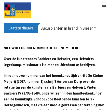
Skip
to
content
Laatste Nieuws
Buxusplanten in brand in Biezenmortel, v
NIEUW KLEURRIJK NUMMER DE KLEINE MEIJERIJ
Over de kunstenaars Barbiers en Helvoirt, een Helvoirts
legerkamp, missionaris Helmer en Udenhoutse bedrijven.
In het nieuwe nummer van het heemkundetijdschrift De Kleine
Meijerij (2017, nummer 1) schrijft Anton van Dorp over de
relatie tussen de kunstenaars Barbiers en Helvoirt. Pieter
Barbiers IV (1798-1848), onderwijzer ‘in den handteekenkunde’
aan de Koninklijke School voor Beeldende Kunsten te ’s-
Hertogenbosch, maakte een mooie gewassen pentekening met