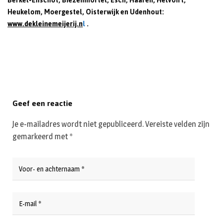
Berkel-Enschot, Biezenmortel, Esch, Haaren, Helvoirt,
Heukelom, Moergestel, Oisterwijk en Udenhout:
www.dekleinemeijerij.n
l
.
Geef een reactie
Je e-mailadres wordt niet gepubliceerd.
Vereiste velden zijn
gemarkeerd met
*