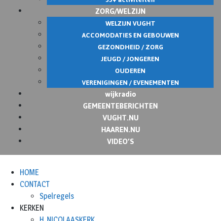
ZORG/WELZIJN
WELZIJN VUGHT
ACCOMODATIES EN GEBOUWEN
GEZONDHEID / ZORG
JEUGD / JONGEREN
OUDEREN
VERENIGINGEN / EVENEMENTEN
wijkradio
GEMEENTEBERICHTEN
VUGHT.NU
HAAREN.NU
VIDEO’S
HOME
CONTACT
Spelregels
KERKEN
H. NICOLAASKERK