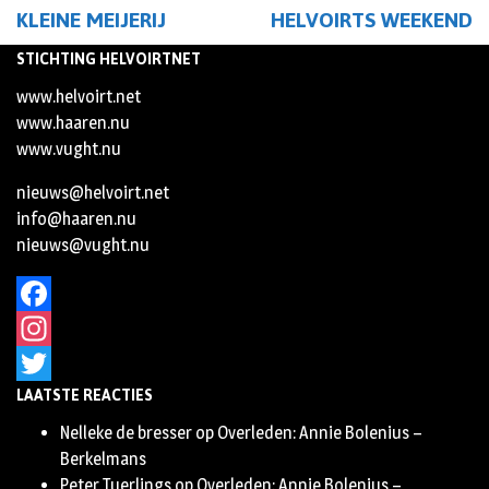
KLEINE MEIJERIJ
HELVOIRTS WEEKEND
STICHTING HELVOIRTNET
www.helvoirt.net
www.haaren.nu
www.vught.nu
nieuws@helvoirt.net
info@haaren.nu
nieuws@vught.nu
Facebook
Instagram
LAATSTE REACTIES
Twitter
Nelleke de bresser
op
Overleden: Annie Bolenius –
Berkelmans
Peter Tuerlings
op
Overleden: Annie Bolenius –