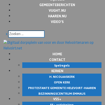
GEMEENTEBERICHTEN
VUGHT.NU
HAAREN.NU
VIDEO’S
x
HOME
CONTACT
Spelregels
KERKEN
H. NICOLAASKERK
OPEN KERK
PROTESTANTE GEMEENTE HELEVOIRT-HAAREN
BEZINNINGSCENTRUM EMMAUS
V55+
55+ activiteiten