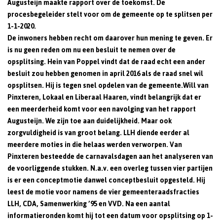
Augusteijn maakte rapport over de toekomst. De
procesbegeleider stelt voor om de gemeente op te splitsen per
1-1-2020.
De inwoners hebben recht om daarover hun mening te geven. Er
is nu geen reden om nu een besluit te nemen over de
opsplitsing. Hein van Poppel vindt dat de raad echt een ander
besluit zou hebben genomen in april 2016 als de raad snel wil
opsplitsen. Hij is tegen snel opdelen van de gemeente.
Will van
Pinxteren, Lokaal en Liberaal Haaren, vindt belangrijk dat er
een meerderheid komt voor een navolging van het rapport
Augusteijn. We zijn toe aan duidelijkheid. Maar ook
zorgvuldigheid is van groot belang. LLH diende eerder al
meerdere moties in die helaas werden verworpen. Van
Pinxteren besteedde de carnavalsdagen aan het analyseren van
de voorliggende stukken. N.a.v. een overleg tussen vier partijen
is er een conceptmotie danwel conceptbesluit opgesteld. Hij
leest de motie voor namens de vier gemeenteraadsfracties
LLH, CDA, Samenwerking ’95 en VVD. Na een aantal
informatieronden komt hij tot een datum voor opsplitsing op 1-