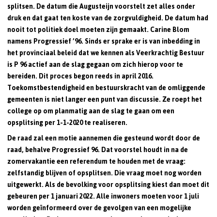
splitsen. De datum die Augusteijn voorstelt zet alles onder
druk en dat gaat ten koste van de zorgvuldigheid. De datum had
nooit tot politiek doel moeten zijn gemaakt.
Carine Blom
namens Progressief ’96. Sinds er sprake er is van inbedding in
het provinciaal beleid dat we kennen als Veerkrachtig Bestuur
is P 96 actief aan de slag gegaan om zich hierop voor te
bereiden. Dit proces begon reeds in april 2016.
Toekomstbestendigheid en bestuurskracht van de omliggende
gemeenten is niet langer een punt van discussie. Ze roept het
college op om planmatig aan de slag te gaan om een
opsplitsing per 1-1-2020 te realiseren.
De raad zal een motie aannemen die gesteund wordt door de
raad, behalve Progressief 96. Dat voorstel houdt in na de
zomervakantie een referendum te houden met de vraag:
zelfstandig blijven of opsplitsen. Die vraag moet nog worden
uitgewerkt. Als de bevolking voor opsplitsing kiest dan moet dit
gebeuren per 1 januari 2022. Alle inwoners moeten voor 1 juli
worden geïnformeerd over de gevolgen van een mogelijke