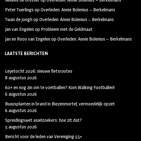
k
m
Peter Tuerlings
op
Overleden: Annie Bolenius – Berkelmans
Twan de Jongh
op
Overleden: Annie Bolenius – Berkelmans
Jan van Engelen
op
Probleem met de Geldmaat
Jan en Roos van Engelen
op
Overleden: Annie Bolenius – Berkelmans
LAATSTE BERICHTEN
Leyetocht 2026: nieuwe fietsroutes
8 augustus 2026
60+ en nog zin om te voetballen? Kom Walking Footballen!
6 augustus 2026
Buxusplanten in brand in Biezenmortel, vermoedelijk opzet
6 augustus 2026
Spreidingswet asielzoekers: hoe zit dat?
5 augustus 2026
Bericht voor de leden van Vereniging 55+