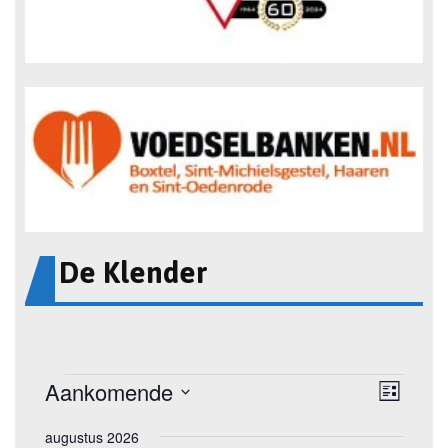
De Klender