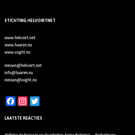
STICHTING HELVOIRTNET
www.helvoirt.net
www.haaren.nu
www.vught.nu
nieuws@helvoirt.net
info@haaren.nu
nieuws@vught.nu
Fa
In
T
ce
st
wi
LAATSTE REACTIES
b
ag
tt
oo
ra
er
Nelleke de bresser
op
Overleden: Annie Bolenius – Berkelmans