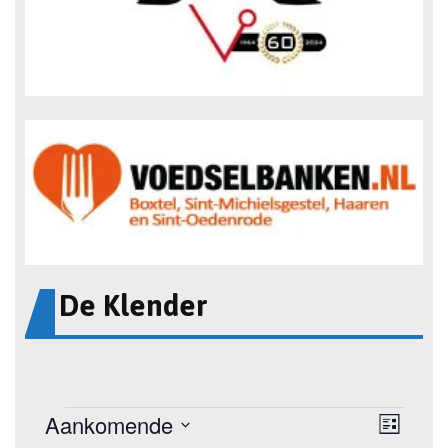
De Klender