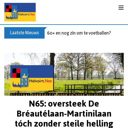
Laatste Nieuws
60+ en nog zin om te voetballen? Kom Wal
N65: oversteek De
Bréautélaan-Martinilaan
tóch zonder steile helling