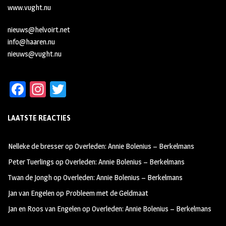
www.vught.nu
nieuws@helvoirt.net
info@haaren.nu
nieuws@vught.nu
Fa
In
T
ce
st
wi
LAATSTE REACTIES
b
ag
tt
oo
ra
er
Nelleke de bresser
op
Overleden: Annie Bolenius – Berkelmans
k
m
Peter Tuerlings
op
Overleden: Annie Bolenius – Berkelmans
Twan de Jongh
op
Overleden: Annie Bolenius – Berkelmans
Jan van Engelen
op
Probleem met de Geldmaat
Jan en Roos van Engelen
op
Overleden: Annie Bolenius – Berkelmans