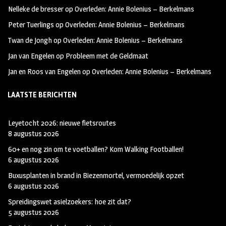
oo
ra
er
Nelleke de bresser
op
Overleden: Annie Bolenius – Berkelmans
k
m
Peter Tuerlings
op
Overleden: Annie Bolenius – Berkelmans
Twan de Jongh
op
Overleden: Annie Bolenius – Berkelmans
Jan van Engelen
op
Probleem met de Geldmaat
Jan en Roos van Engelen
op
Overleden: Annie Bolenius – Berkelmans
LAATSTE BERICHTEN
Leyetocht 2026: nieuwe fietsroutes
8 augustus 2026
60+ en nog zin om te voetballen? Kom Walking Footballen!
6 augustus 2026
Buxusplanten in brand in Biezenmortel, vermoedelijk opzet
6 augustus 2026
Spreidingswet asielzoekers: hoe zit dat?
5 augustus 2026