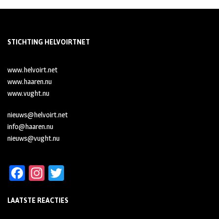
STICHTING HELVOIRTNET
www.helvoirt.net
www.haaren.nu
www.vught.nu
nieuws@helvoirt.net
info@haaren.nu
nieuws@vught.nu
Fa
In
T
ce
st
wi
LAATSTE REACTIES
b
ag
tt