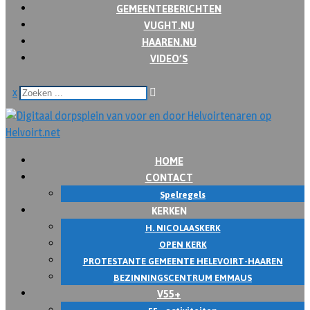
GEMEENTEBERICHTEN
VUGHT.NU
HAAREN.NU
VIDEO’S
x
HOME
CONTACT
Spelregels
KERKEN
H. NICOLAASKERK
OPEN KERK
PROTESTANTE GEMEENTE HELEVOIRT-HAAREN
BEZINNINGSCENTRUM EMMAUS
V55+