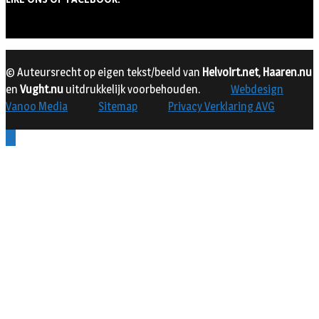
© Auteursrecht op eigen tekst/beeld van
Helvoirt.net
,
Haaren.nu
en
Vught.nu
uitdrukkelijk voorbehouden.
Webdesign
Vanoo Media
Sitemap
Privacy Verklaring AVG