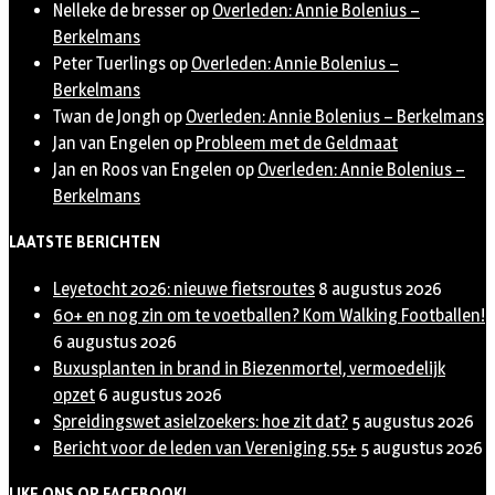
Nelleke de bresser
op
Overleden: Annie Bolenius –
Berkelmans
Peter Tuerlings
op
Overleden: Annie Bolenius –
Berkelmans
Twan de Jongh
op
Overleden: Annie Bolenius – Berkelmans
Jan van Engelen
op
Probleem met de Geldmaat
Jan en Roos van Engelen
op
Overleden: Annie Bolenius –
Berkelmans
LAATSTE BERICHTEN
Leyetocht 2026: nieuwe fietsroutes
8 augustus 2026
60+ en nog zin om te voetballen? Kom Walking Footballen!
6 augustus 2026
Buxusplanten in brand in Biezenmortel, vermoedelijk
opzet
6 augustus 2026
Spreidingswet asielzoekers: hoe zit dat?
5 augustus 2026
Bericht voor de leden van Vereniging 55+
5 augustus 2026
LIKE ONS OP FACEBOOK!