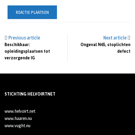
Previous article
Next article
Beschikbaar:
Ongeval N65, stoplichten
opleidingsplaatsen tot
defect
verzorgende IG
STICHTING HELVOIRTNET
www.helvoirt.net
www.haaren.nu
www.vught.nu