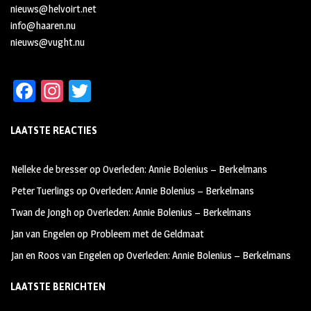
nieuws@helvoirt.net
info@haaren.nu
nieuws@vught.nu
Fa
In
T
ce
st
wi
LAATSTE REACTIES
b
ag
tt
oo
ra
er
Nelleke de bresser
op
Overleden: Annie Bolenius – Berkelmans
k
m
Peter Tuerlings
op
Overleden: Annie Bolenius – Berkelmans
Twan de Jongh
op
Overleden: Annie Bolenius – Berkelmans
Jan van Engelen
op
Probleem met de Geldmaat
Jan en Roos van Engelen
op
Overleden: Annie Bolenius – Berkelmans
LAATSTE BERICHTEN