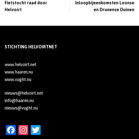
Fietstocht raad door
Inloopbijeenkomsten Loonse
Helvoirt
en Drunense Duinen
STICHTING HELVOIRTNET
www.helvoirt.net
www.haaren.nu
www.vught.nu
nieuws@helvoirt.net
info@haaren.nu
nieuws@vught.nu
Fa
In
T