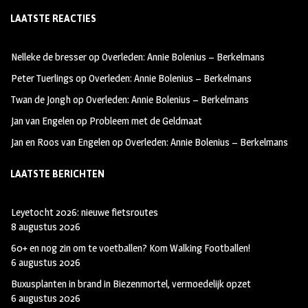
ce
st
wi
LAATSTE REACTIES
b
ag
tt
oo
ra
er
Nelleke de bresser
op
Overleden: Annie Bolenius – Berkelmans
k
m
Peter Tuerlings
op
Overleden: Annie Bolenius – Berkelmans
Twan de Jongh
op
Overleden: Annie Bolenius – Berkelmans
Jan van Engelen
op
Probleem met de Geldmaat
Jan en Roos van Engelen
op
Overleden: Annie Bolenius – Berkelmans
LAATSTE BERICHTEN
Leyetocht 2026: nieuwe fietsroutes
8 augustus 2026
60+ en nog zin om te voetballen? Kom Walking Footballen!
6 augustus 2026
Buxusplanten in brand in Biezenmortel, vermoedelijk opzet
6 augustus 2026