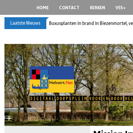
HOME
CONTACT
KERKEN
V55+
Laatste Nieuws
Spreidingswet asielzoekers: hoe zit dat?