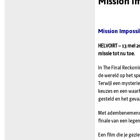
Mission I
Mission Impossi
HELVOIRT – 13 mei 2
missie tot nu toe.
In The Final Reckon
de wereld op het spe
Terwijl een mysteri
keuzes en een waarh
gesteld en het gevaa
Met adembenemende s
finale van een lege
Een film die je gezi