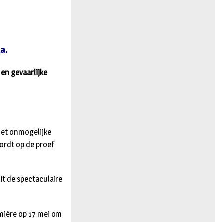
n
a.
 en gevaarlijke
met onmogelijke
ordt op de proef
t de spectaculaire
emière op 17 mei om