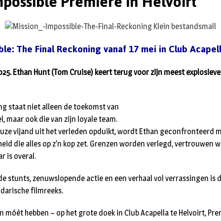
mpossible Première in Helvoirt
ble: The Final Reckoning vanaf 17 mei in Club Acapell
025. Ethan Hunt (Tom Cruise) keert terug voor zijn meest explosieve
ing staat niet alleen de toekomst van
l, maar ook die van zijn loyale team.
euze vijand uit het verleden opduikt, wordt Ethan geconfronteerd 
eid die alles op z’n kop zet. Grenzen worden verlegd, vertrouwen w
r is overal.
tunts, zenuwslopende actie en een verhaal vol verrassingen is di
ndarische filmreeks.
en móét hebben – op het grote doek in Club Acapella te Helvoirt, Pr